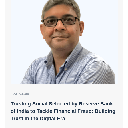
Hot News
Trusting Social Đạt Chứng Chỉ ISO/IEC
27001: Đánh Dấu Sự Cam Kết Vững Chắc
Về Việc Quản Lý An Ninh Thông Tin